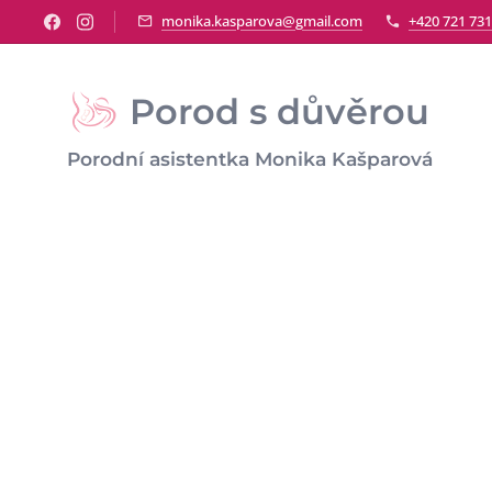
monika.kasparova@gmail.com
+420 721 731
Porod s důvěrou
Porodní asistentka Monika Kašparová