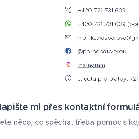
+420 721 731 609
+420 721 731 609 (p
monika.kasparova@gm
@
porodsduverou
Instagram
č. účtu pro platby: 7
apište mi přes kontaktní formul
ete něco, co spěchá, třeba pomoc s koje