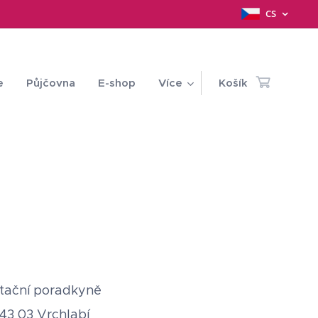
CS
e
Půjčovna
E-shop
Více
Košík
ktační poradkyně
543 03 Vrchlabí