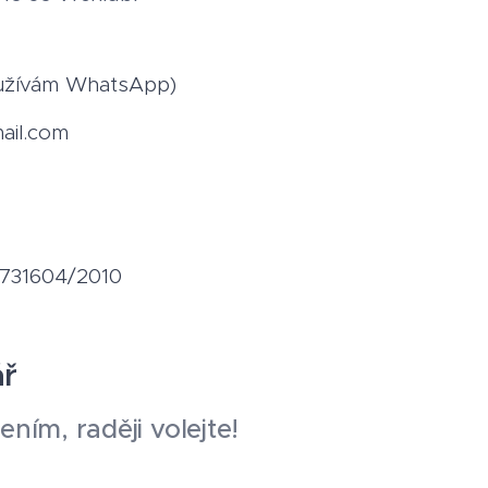
oužívám WhatsApp)
ail.com
21731604/2010
ář
ním, raději volejte!