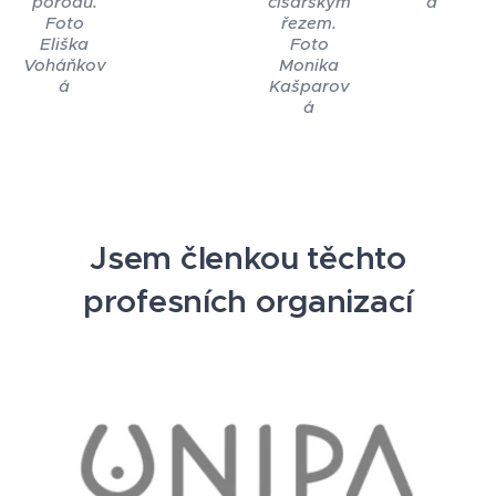
porodu.
císařským
á
Foto
řezem.
Eliška
Foto
Voháňkov
Monika
á
Kašparov
á
Jsem členkou těchto
profesních organizací