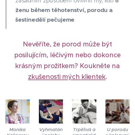
zásadním způsobem ovlivnit my,
kdo
o
ženu během těhotenství, porodu a
šestinedělí pečujeme
.
Nevěříte, že porod může být
posilujícím, léčivým nebo dokonce
krásným prožitkem?
Koukněte na
zkušenosti mých klientek
.
Monika
Vyhmatán
Trpělivá a
U porodu