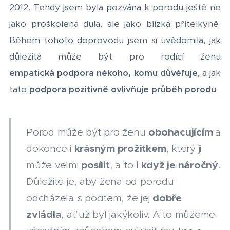
2012. Tehdy jsem
byla pozvána k porodu ještě ne
jako proškolená dula, ale jako blízká přítelkyně.
Během tohoto doprovodu jsem si uvědomila, jak
důležitá může být pro rodící ženu
empatická
podpora někoho, komu důvěřuje
, a jak
podpora pozitivně ovlivňuje průběh porodu
tato
.
Porod může být pro ženu
obohacujícím
a
dokonce i
krásným prožitkem
, který ji
může velmi
posílit
, a to
i když je náročný
.
Důležité je, aby žena od porodu
odcházela s pocitem, že jej
dobře
zvládla
, ať už byl jakýkoliv.
A to můžeme