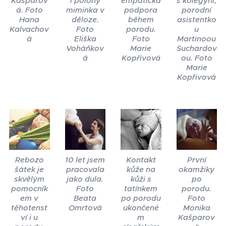
Kašparov
í polohy
empatická
s kolegyní,
á. Foto
miminka v
podpora
porodní
Hana
děloze.
během
asistentko
Kalvachov
Foto
porodu.
u
á
Eliška
Foto
Martinoou
Voháňkov
Marie
Suchardov
á
Kopřivová
ou. Foto
Marie
Kopřivová
Rebozo
10 let jsem
Kontakt
První
šátek je
pracovala
kůže na
okamžiky
skvělým
jako dula.
kůži s
po
pomocník
Foto
tatínkem
porodu.
em v
Beata
po porodu
Foto
těhotenst
Omrtová
ukončené
Monika
ví i u
m
Kašparov