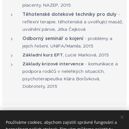
placenty, NAZEP, 2015
Těhotenské dotekové techniky pro duly
-
reflexní terapie, těhotenská a uvolňující masáž,
uvolnění pánve, Jitka Čejková
Odborný seminář o kojení
- problémy a
jejich řešení, UNIPA/Mamila, 2015
Základní kurz EFT
, Lucie Marková, 2015
Základy krizové intervence
- komunikace a
podpora rodičů v nelehkých situacích,
psychoterapeutka Klára Borůvková,
Dobrotety, 2015
© 2024 Monika Kašparová
tel: 721 731 609, e-mail:
Používáme cookies, abychom zajistili správné fungování a
monika.kasparova@gmail.com