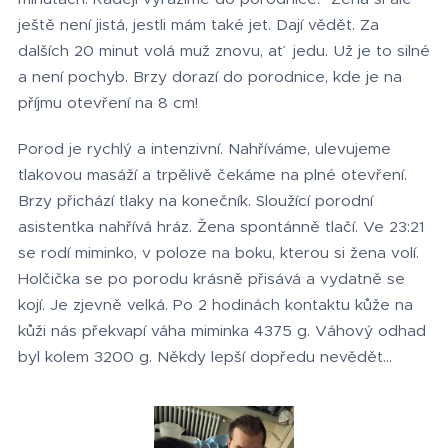
ještě není jistá, jestli mám také jet. Dají vědět. Za
dalších 20 minut volá muž znovu, ať jedu. Už je to silné
a není pochyb. Brzy dorazí do porodnice, kde je na
příjmu otevření na 8 cm!
Porod je rychlý a intenzivní. Nahříváme, ulevujeme
tlakovou masáží a trpělivě čekáme na plné otevření.
Brzy přichází tlaky na konečník. Sloužící porodní
asistentka nahřívá hráz. Žena spontánně tlačí. Ve 23:21
se rodí miminko, v poloze na boku, kterou si žena volí.
Holčička se po porodu krásně přisává a vydatně se
kojí. Je zjevně velká. Po 2 hodinách kontaktu kůže na
kůži nás překvapí váha miminka 4375 g. Váhový odhad
byl kolem 3200 g. Někdy lepší dopředu nevědět…