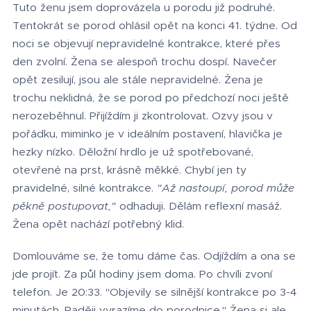
Tuto ženu jsem doprovázela u porodu již podruhé.
Tentokrát se porod ohlásil opět na konci 41. týdne. Od
noci se objevují nepravidelné kontrakce, které přes
den zvolní. Žena se alespoň trochu dospí. Navečer
opět zesilují, jsou ale stále nepravidelné. Žena je
trochu neklidná, že se porod po předchozí noci ještě
nerozeběhnul. Přijíždím ji zkontrolovat. Ozvy jsou v
pořádku, miminko je v ideálním postavení, hlavička je
hezky nízko. Děložní hrdlo je už spotřebované,
otevřené na prst, krásně měkké. Chybí jen ty
pravidelné, silné kontrakce.
"Až nastoupí, porod může
pěkně postupovat,"
odhaduji. Dělám reflexní masáž.
Žena opět nachází potřebný klid.
Domlouváme se, že tomu dáme čas. Odjíždím a ona se
jde projít. Za půl hodiny jsem doma. Po chvíli zvoní
telefon. Je 20:33. "Objevily se silnější kontrakce po 3-4
minutách. Raději vyrazíme do porodnice." Žena si ale