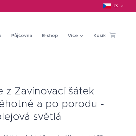
CS
e
Půjčovna
E-shop
Více
Košík
e z Zavinovací šátek
těhotné a po porodu -
lejová světlá