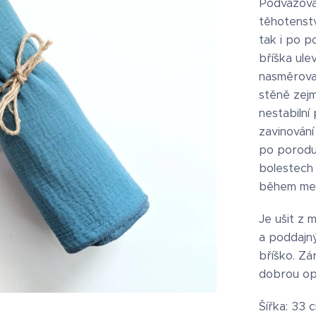
Podvazovac
těhotenstv
tak i po 
bříška ul
nasměrova
stěně zejm
nestabilní
zavinování
po porodu 
bolestech
během men
Je ušit z 
a poddajn
bříško. Zá
dobrou op
Šířka: 33 