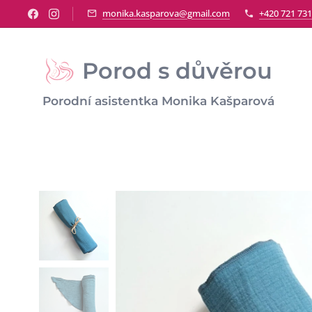
monika.kasparova@gmail.com
+420 721 731
Porod s důvěrou
Porodní asistentka Monika Kašparová