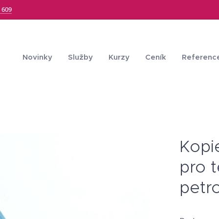
 609
Novinky
Služby
Kurzy
Ceník
Referenc
Kopi
pro 
petro