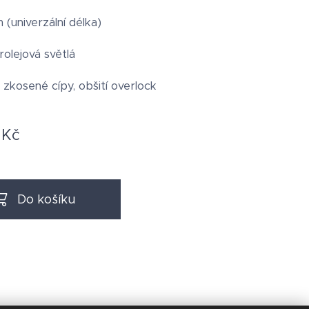
m (univerzální délka)
rolejová světlá
 zkosené cípy, obšití overlock
Kč
Do košíku