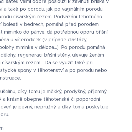
í šátek velmi dobře poslouží k zavinutí bříška v
í a také po porodu, jak po vaginálním porodu,
porodu císařským řezem. Podvázání těhotného
eví bolesti v bedrech, pomáhá před porodem
t miminko do pánve, dá potřebnou oporu břišní
éna u vícerodiček (v případě diastázy,
 polohy miminka v děloze...). Po porodu pomáhá
 dělohy, regeneraci břišní stěny, ulevuje ženám
císařským řezem... Dá se využít také při
 stydké spony v těhotenství a po porodu nebo
struace.
mušelínu, díky tomu je měkký, prodyšný, příjemný
ý a krásně obepne těhotenské či poporodní
roveň je pevný, nepružný a díky tomu poskytuje
oru.
cm