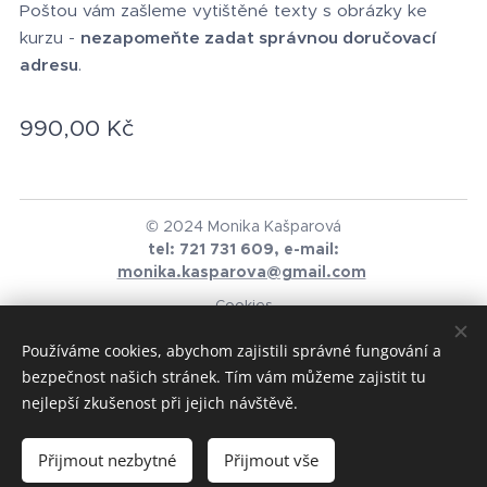
Poštou vám zašleme vytištěné texty s obrázky ke
kurzu -
nezapomeňte zadat správnou doručovací
adresu
.
990,00
Kč
© 2024 Monika Kašparová
tel: 721 731 609, e-mail:
monika.kasparova@gmail.com
Cookies
Jazyky
Používáme cookies, abychom zajistili správné fungování a
Čeština
English
bezpečnost našich stránek. Tím vám můžeme zajistit tu
nejlepší zkušenost při jejich návštěvě.
Do košíku
Přijmout nezbytné
Přijmout vše